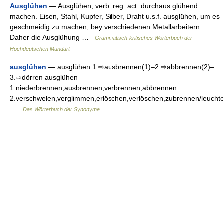
Ausglühen
— Ausglühen, verb. reg. act. durchaus glühend
machen. Eisen, Stahl, Kupfer, Silber, Draht u.s.f. ausglühen, um es
geschmeidig zu machen, bey verschiedenen Metallarbeitern.
Daher die Ausglühung …
Grammatisch-kritisches Wörterbuch der
Hochdeutschen Mundart
ausglühen
— ausglühen:1.⇨ausbrennen(1)–2.⇨abbrennen(2)–
3.⇨dörren ausglühen
1.niederbrennen,ausbrennen,verbrennen,abbrennen
2.verschwelen,verglimmen,erlöschen,verlöschen,zubrennen/leuch
…
Das Wörterbuch der Synonyme