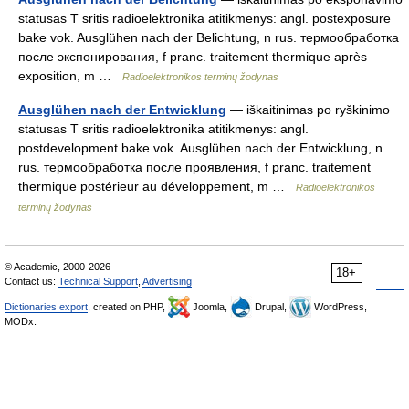
statusas T sritis radioelektronika atitikmenys: angl. postexposure
bake vok. Ausglühen nach der Belichtung, n rus. термообработка
после экспонирования, f pranc. traitement thermique après
exposition, m …
Radioelektronikos terminų žodynas
Ausglühen nach der Entwicklung
— iškaitinimas po ryškinimo
statusas T sritis radioelektronika atitikmenys: angl.
postdevelopment bake vok. Ausglühen nach der Entwicklung, n
rus. термообработка после проявления, f pranc. traitement
thermique postérieur au développement, m …
Radioelektronikos
terminų žodynas
© Academic, 2000-2026
18+
Contact us:
Technical Support
,
Advertising
Dictionaries export
, created on PHP,
Joomla,
Drupal,
WordPress,
MODx.