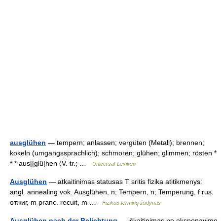
ausglühen
— tempern; anlassen; vergüten (Metall); brennen;
kokeln (umgangssprachlich); schmoren; glühen; glimmen; rösten *
* * aus||glü|hen 〈V. tr.; …
Universal-Lexikon
Ausglühen
— atkaitinimas statusas T sritis fizika atitikmenys:
angl. annealing vok. Ausglühen, n; Tempern, n; Temperung, f rus.
отжиг, m pranc. recuit, m …
Fizikos terminų žodynas
Ausglühen nach der Belichtung
— iškaitinimas po eksponavimo