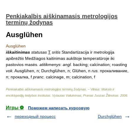
Penkiakalbis aiškinamasis metrologijos
terminų žodynas
Ausglühen
Ausglühen
iškaitinimas
statusas
T
sritis
Standartizacija ir metrologija
apibrėžtis
Medžiagos kaitinimas aukštoje temperatūroje iki
pastovios masės.
atitikmenys
:
angl.
backing; calcination; roasting
vok.
Ausglühen, n; Durchglühen, n; Glühen, n
rus.
прокаливание,
n; прокалка, f
pranc.
calcinage, m; calcination, f
Penkiakalbis aiškinamasis metrologijos terminų žodynas. – Vilnius: Mokslo ir
enciklopedijų leidybos institutas
.
Vytautas Valiukėnas, Pranas Juozas Žilinskas
.
2006
.
Игры ⚽
Поможем написать курсовую
переходный процесс
Durchglühen